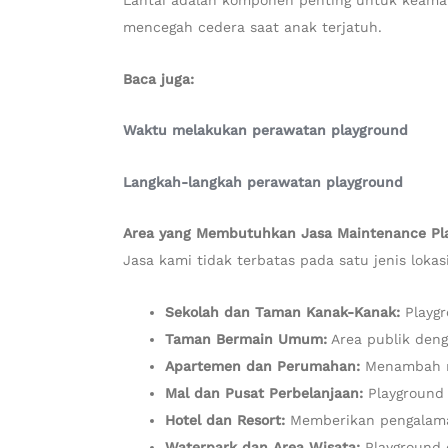
Lantai adalah komponen penting untuk keamana
mencegah cedera saat anak terjatuh.
Baca juga:
Waktu melakukan perawatan playground
Langkah-langkah perawatan playground
Area yang Membutuhkan Jasa Maintenance Pl
Jasa kami tidak terbatas pada satu jenis lokasi
Sekolah dan Taman Kanak-Kanak:
Playgr
Taman Bermain Umum:
Area publik deng
Apartemen dan Perumahan:
Menambah ni
Mal dan Pusat Perbelanjaan:
Playground 
Hotel dan Resort:
Memberikan pengalama
Waterpark dan Area Wisata:
Playground o