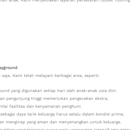
n anak. Kami menyediakan layanan perawatan rubber flooring, m
ayground
 saja. Kami telah melayani berbagai area, seperti:
ound yang digunakan setiap hari oleh anak-anak usia dini.
an pengunjung tinggi memerlukan pengecekan ekstra.
lai fasilitas dan kenyamanan penghuni.
sebagai daya tarik keluarga harus selalu dalam kondisi prima.
n menginap yang aman dan menyenangkan untuk keluarga.
utdoor yang terpapar cuaca perlu perawatan intensif agar tetap