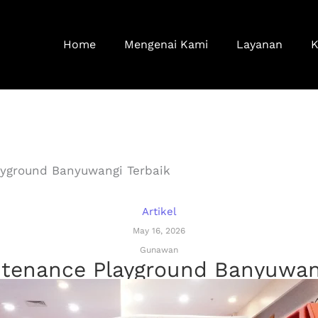
Home
Mengenai Kami
Layanan
K
yground Banyuwangi Terbaik
Artikel
May 16, 2026
Gunawan
ntenance Playground Banyuwang