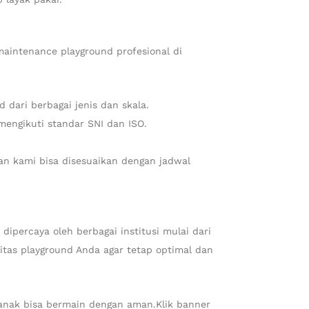
maintenance playground profesional di
 dari berbagai jenis dan skala.
engikuti standar SNI dan ISO.
n kami bisa disesuaikan dengan jadwal
ipercaya oleh berbagai institusi mulai dari
tas playground Anda agar tetap optimal dan
 anak bisa bermain dengan aman.Klik
banner