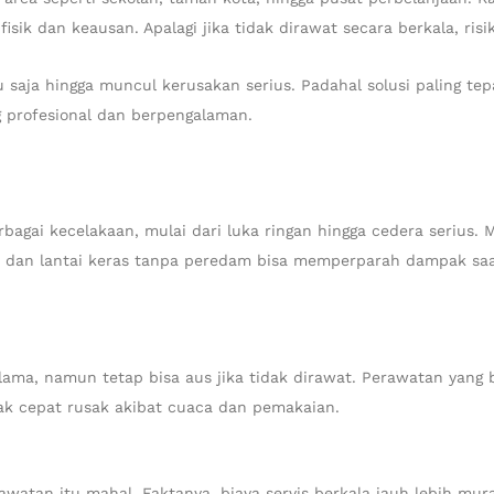
sik dan keausan. Apalagi jika tidak dirawat secara berkala, ris
u saja hingga muncul kerusakan serius. Padahal solusi paling t
 profesional dan berpengalaman.
gai kecelakaan, mulai dari luka ringan hingga cedera serius. M
, dan lantai keras tanpa peredam bisa memperparah dampak saa
ama, namun tetap bisa aus jika tidak dirawat. Perawatan yang 
idak cepat rusak akibat cuaca dan pemakaian.
awatan itu mahal. Faktanya, biaya servis berkala jauh lebih mur