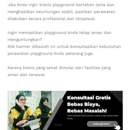
Jika Anda ingin bisnis playground bertahan lama dan
menghasilkan keuntungan stabil, pastikan perawatan
dilakukan secara profesional dan terjadwal.
Ingin memastikan playground Anda tetap aman dan
menguntungkan?
Klik banner dibawah ini untuk konsultasikan kebutuhan
perawatan playground Anda sekarang juga.
Karena bisnis yang sehat dimulai dari fasilitas yang
aman dan terawat.